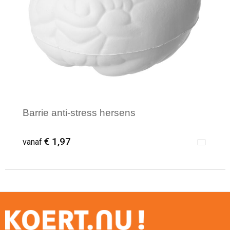
Reistassensets
Aktetassen
Barrie anti-stress hersens
€ 1,97
vanaf
Minimale afname: 1