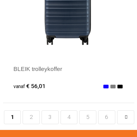
BLEIK trolleykoffer
€ 56,01
vanaf
1
2
3
4
5
6
Minimale afname: 10