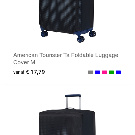
Levensmiddelen
Strandtassen
Tablettassen
Toilettassen
Trolleys
American Tourister Ta Foldable Luggage
Cover M
Waterbestendige tassen
€ 17,79
vanaf
Draagtassen
Fietstassen
Minimale afname: 3
Collegetassen
Promotietassen