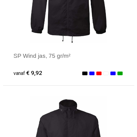
Levensmiddelen
Strandtassen
Tablettassen
Toilettassen
Trolleys
SP Wind jas, 75 gr/m²
Waterbestendige tassen
€ 9,92
vanaf
Draagtassen
Fietstassen
Minimale afname: 1
Collegetassen
Promotietassen