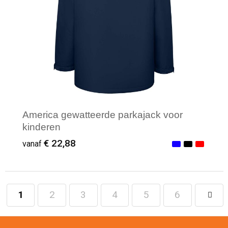
America gewatteerde parkajack voor
kinderen
€ 22,88
vanaf
1
2
3
4
5
6
Minimale afname: 1