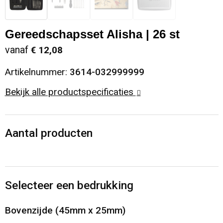
Sinterklaas
Opbergtassen
Schoenen
Gereedschapsset Alisha | 26 st
Sleutelhangers en Lanyards
Opvouwbare tassen
Blazers
vanaf
€ 12,08
Snoepgoed
Papieren tassen
Gilets
Artikelnummer:
3614-032999999
Bekijk alle productspecificaties
Spellen voor binnen en buiten
Reistassen
Sport
Rugzakken
Aantal producten
Themapakketten
Schoenentassen
Veiligheid, Auto en Fiets
Schoudertassen
Selecteer een bedrukking
Vrije tijd en Strand
Sporttassen
Bovenzijde (45mm x 25mm)