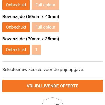
Levensmiddelen
Strandtassen
Onbedrukt
Full colour
Tablettassen
Bovenzijde (50mm x 40mm)
Toilettassen
Onbedrukt
Full colour
Bovenzijde (70mm x 35mm)
Trolleys
Onbedrukt
1
Waterbestendige tassen
Draagtassen
Selecteer uw keuzes voor de prijsopgave.
Fietstassen
VRIJBLIJVENDE OFFERTE
Collegetassen
Promotietassen