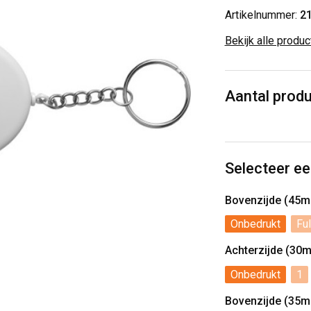
Artikelnummer:
2
Bekijk alle produ
Aantal prod
Selecteer ee
Bovenzijde (45
Onbedrukt
Ful
Achterzijde (30
Onbedrukt
1
Bovenzijde (35