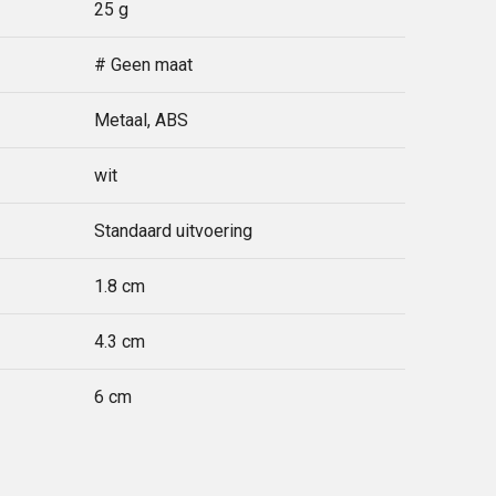
25 g
# Geen maat
Metaal, ABS
wit
Standaard uitvoering
1.8 cm
4.3 cm
6 cm