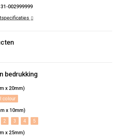
131-002999999
ctspecificaties
ucten
n bedrukking
mm x 20mm)
l colour
mm x 10mm)
2
3
4
5
mm x 25mm)