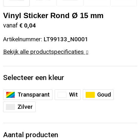
Sinterklaas
Opbergtassen
Schoenen
Vinyl Sticker Rond Ø 15 mm
vanaf
€ 0,04
Sleutelhangers en Lanyards
Opvouwbare tassen
Blazers
Artikelnummer:
LT99133_N0001
Snoepgoed
Papieren tassen
Gilets
Bekijk alle productspecificaties
Spellen voor binnen en buiten
Reistassen
Sport
Rugzakken
Selecteer een kleur
Themapakketten
Schoenentassen
Transparant
Wit
Goud
Zilver
Veiligheid, Auto en Fiets
Schoudertassen
Vrije tijd en Strand
Sporttassen
Aantal producten