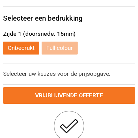
Levensmiddelen
Strandtassen
Selecteer een bedrukking
Tablettassen
Zijde 1 (doorsnede: 15mm)
Toilettassen
Onbedrukt
Full colour
Trolleys
Waterbestendige tassen
Selecteer uw keuzes voor de prijsopgave.
Draagtassen
VRIJBLIJVENDE OFFERTE
Fietstassen
Collegetassen
Promotietassen