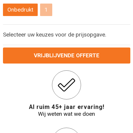
Levensmiddelen
Strandtassen
Onbedrukt
1
Tablettassen
Toilettassen
Selecteer uw keuzes voor de prijsopgave.
Trolleys
VRIJBLIJVENDE OFFERTE
Waterbestendige tassen
Draagtassen
Fietstassen
Al ruim 45+ jaar ervaring!
Collegetassen
Wij weten wat we doen
Promotietassen