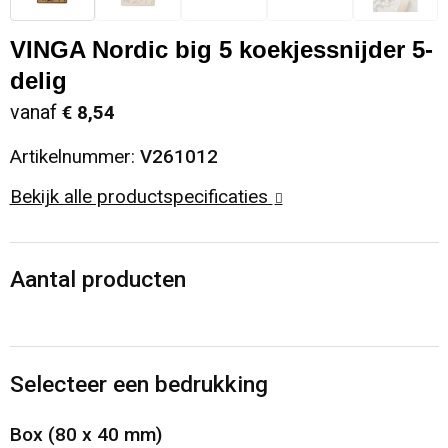
Sinterklaas
Opbergtassen
Schoenen
VINGA Nordic big 5 koekjessnijder 5-
delig
Sleutelhangers en Lanyards
Opvouwbare tassen
Blazers
vanaf
€ 8,54
Snoepgoed
Papieren tassen
Gilets
Artikelnummer:
V261012
Spellen voor binnen en buiten
Reistassen
Bekijk alle productspecificaties
Sport
Rugzakken
Aantal producten
Themapakketten
Schoenentassen
Veiligheid, Auto en Fiets
Schoudertassen
Selecteer een bedrukking
Vrije tijd en Strand
Sporttassen
Box (80 x 40 mm)