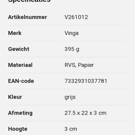
Artikelnummer
V261012
Merk
Vinga
Gewicht
395 g
Materiaal
RVS, Papier
EAN-code
7332931037781
Kleur
grijs
Afmeting
27.5 x 22 x 3 cm
Hoogte
3 cm