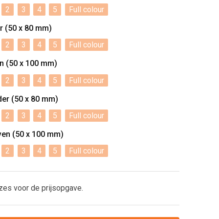
2
3
4
5
Full colour
er (50 x 80 mm)
2
3
4
5
Full colour
en (50 x 100 mm)
2
3
4
5
Full colour
nder (50 x 80 mm)
2
3
4
5
Full colour
oven (50 x 100 mm)
2
3
4
5
Full colour
zes voor de prijsopgave.