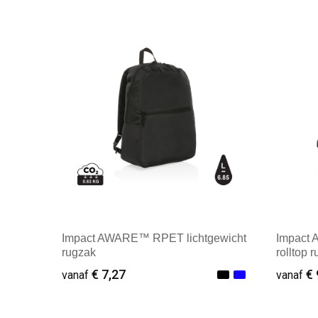
Impact AWARE™ RPET lichtgewicht
Impact 
rugzak
rolltop 
€ 7,27
€ 
vanaf
vanaf