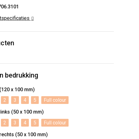
706.3101
ctspecificaties
ucten
n bedrukking
e (120 x 100 mm)
2
3
4
5
Full colour
 links (50 x 100 mm)
2
3
4
5
Full colour
 rechts (50 x 100 mm)