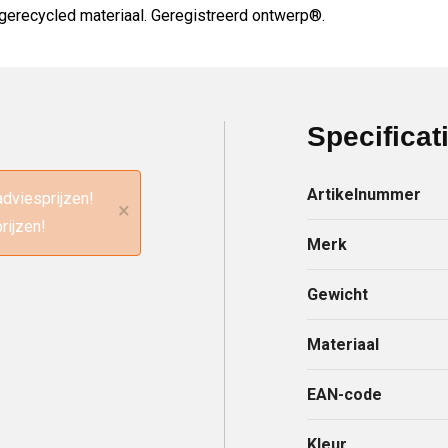
 gerecycled materiaal. Geregistreerd ontwerp®.
Specificat
Artikelnummer
adviesprijzen!
×
rijzen!
Merk
Gewicht
Materiaal
EAN-code
Kleur