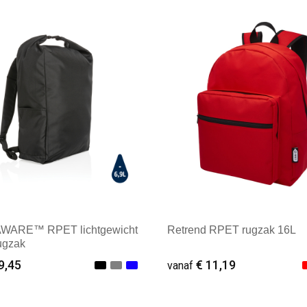
AWARE™ RPET lichtgewicht
Retrend RPET rugzak 16L
rugzak
9,45
€ 11,19
vanaf