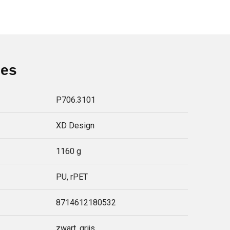
ies
P706.3101
XD Design
1160 g
PU, rPET
8714612180532
zwart, grijs