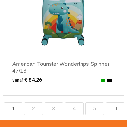
American Tourister Wondertrips Spinner
47/16
€ 84,26
vanaf
1
2
3
4
5
Minimale afname: 1