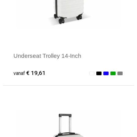
Levensmiddelen
Strandtassen
Tablettassen
Toilettassen
Trolleys
Underseat Trolley 14-Inch
Waterbestendige tassen
€ 19,61
vanaf
Draagtassen
Fietstassen
Minimale afname: 1
Collegetassen
Promotietassen