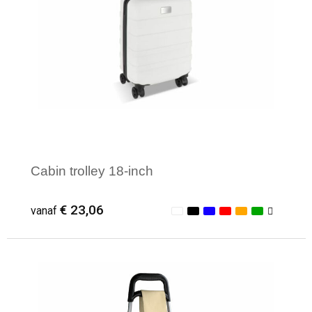
Reistassensets
Aktetassen
Cabin trolley 18-inch
€ 23,06
vanaf
Minimale afname: 1