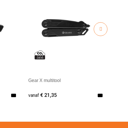
Gear X multitool
€ 21,35
vanaf
Minimale afname: 1