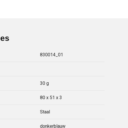
ies
830014_01
30 g
80 x 51 x 3
Staal
donkerblauw