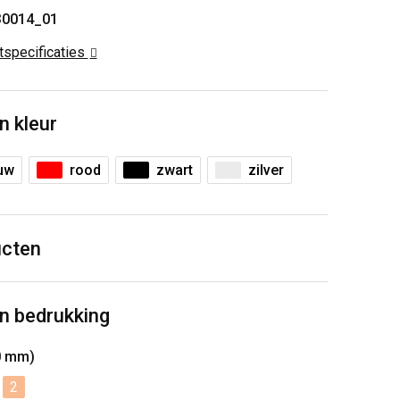
30014_01
ctspecificaties
n kleur
uw
rood
zwart
zilver
ucten
n bedrukking
0 mm)
2