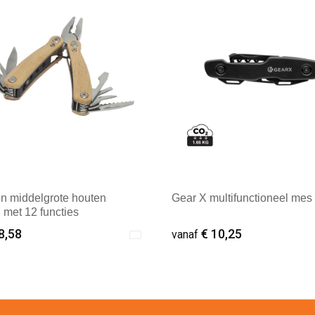
n middelgrote houten
Gear X multifunctioneel mes
l met 12 functies
8,58
€ 10,25
vanaf
ale afname: 1
Minimale afname: 1