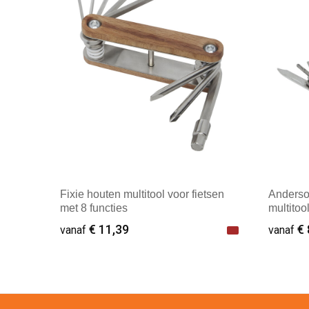
Fixie houten multitool voor fietsen
Anderso
met 8 functies
multitoo
€ 11,39
€ 
vanaf
vanaf
Minimale afname: 1
Minim