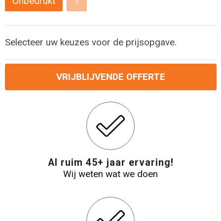
Onbedrukt
1
Levensmiddelen
Strandtassen
Tablettassen
Selecteer uw keuzes voor de prijsopgave.
Toilettassen
VRIJBLIJVENDE OFFERTE
Trolleys
Waterbestendige tassen
Draagtassen
Fietstassen
Al ruim 45+ jaar ervaring!
Wij weten wat we doen
Collegetassen
Promotietassen