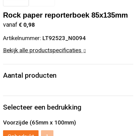
Sinterklaas
Opbergtassen
Schoenen
Rock paper reporterboek 85x135mm
vanaf
€ 0,98
Sleutelhangers en Lanyards
Opvouwbare tassen
Blazers
Artikelnummer:
LT92523_N0094
Snoepgoed
Papieren tassen
Gilets
Bekijk alle productspecificaties
Spellen voor binnen en buiten
Reistassen
Sport
Rugzakken
Aantal producten
Themapakketten
Schoenentassen
Selecteer een bedrukking
Veiligheid, Auto en Fiets
Schoudertassen
Voorzijde (65mm x 100mm)
Vrije tijd en Strand
Sporttassen