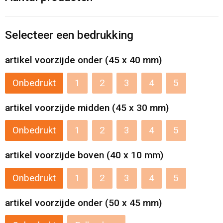
Levensmiddelen
Strandtassen
Tablettassen
Selecteer een bedrukking
Toilettassen
artikel voorzijde onder (45 x 40 mm)
Onbedrukt
1
2
3
4
5
Trolleys
artikel voorzijde midden (45 x 30 mm)
Waterbestendige tassen
Onbedrukt
1
2
3
4
5
Draagtassen
artikel voorzijde boven (40 x 10 mm)
Fietstassen
Onbedrukt
1
2
3
4
5
Collegetassen
artikel voorzijde onder (50 x 45 mm)
Promotietassen