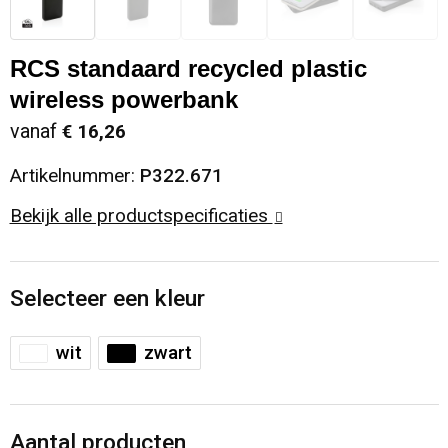
Sinterklaas
Opbergtassen
Schoenen
RCS standaard recycled plastic
Sleutelhangers en Lanyards
Opvouwbare tassen
Blazers
wireless powerbank
vanaf
€ 16,26
Snoepgoed
Papieren tassen
Gilets
Artikelnummer:
P322.671
Spellen voor binnen en buiten
Reistassen
Bekijk alle productspecificaties
Sport
Rugzakken
Selecteer een kleur
Themapakketten
Schoenentassen
Veiligheid, Auto en Fiets
Schoudertassen
wit
zwart
Vrije tijd en Strand
Sporttassen
Aantal producten