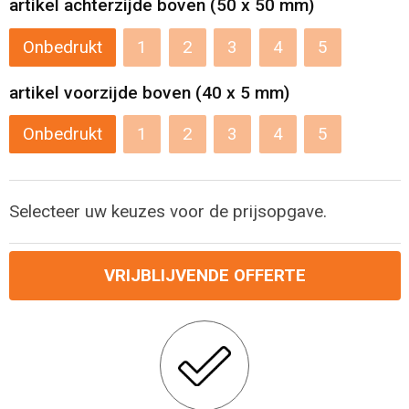
artikel achterzijde boven (50 x 50 mm)
Levensmiddelen
Strandtassen
Onbedrukt
1
2
3
4
5
Tablettassen
artikel voorzijde boven (40 x 5 mm)
Toilettassen
Onbedrukt
1
2
3
4
5
Trolleys
Waterbestendige tassen
Selecteer uw keuzes voor de prijsopgave.
Draagtassen
VRIJBLIJVENDE OFFERTE
Fietstassen
Collegetassen
Promotietassen