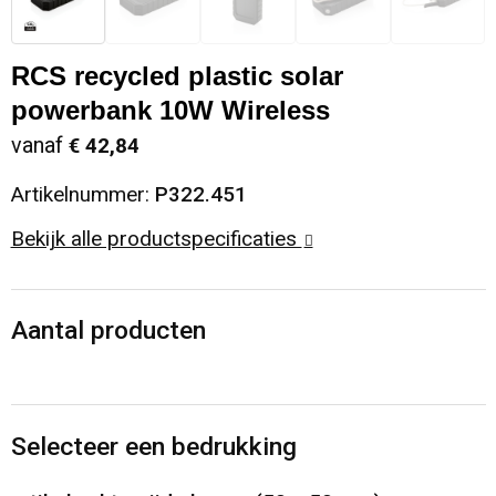
Sinterklaas
Opbergtassen
Schoenen
RCS recycled plastic solar
Sleutelhangers en Lanyards
Opvouwbare tassen
Blazers
powerbank 10W Wireless
vanaf
€ 42,84
Snoepgoed
Papieren tassen
Gilets
Artikelnummer:
P322.451
Spellen voor binnen en buiten
Reistassen
Bekijk alle productspecificaties
Sport
Rugzakken
Aantal producten
Themapakketten
Schoenentassen
Veiligheid, Auto en Fiets
Schoudertassen
Selecteer een bedrukking
Vrije tijd en Strand
Sporttassen