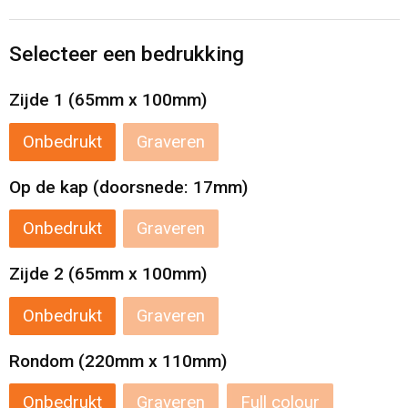
Levensmiddelen
Strandtassen
Selecteer een bedrukking
Tablettassen
Zijde 1 (65mm x 100mm)
Toilettassen
Onbedrukt
Graveren
Trolleys
Op de kap (doorsnede: 17mm)
Waterbestendige tassen
Onbedrukt
Graveren
Draagtassen
Zijde 2 (65mm x 100mm)
Fietstassen
Onbedrukt
Graveren
Collegetassen
Rondom (220mm x 110mm)
Promotietassen
Onbedrukt
Graveren
Full colour