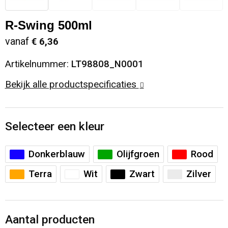
Sinterklaas
Opbergtassen
Schoenen
R-Swing 500ml
vanaf
€ 6,36
Sleutelhangers en Lanyards
Opvouwbare tassen
Blazers
Artikelnummer:
LT98808_N0001
Snoepgoed
Papieren tassen
Gilets
Bekijk alle productspecificaties
Spellen voor binnen en buiten
Reistassen
Sport
Rugzakken
Selecteer een kleur
Themapakketten
Schoenentassen
Donkerblauw
Olijfgroen
Rood
Terra
Wit
Zwart
Zilver
Veiligheid, Auto en Fiets
Schoudertassen
Vrije tijd en Strand
Sporttassen
Aantal producten