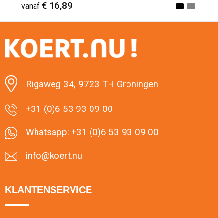
leren band en deksel
€ 16,89
vanaf
Minimale afname: 1
Rigaweg 34, 9723 TH Groningen
+31 (0)6 53 93 09 00
Whatsapp: +31 (0)6 53 93 09 00
info@koert.nu
KLANTENSERVICE