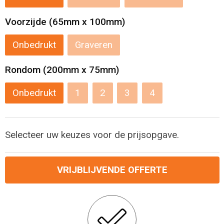
Reistassensets
Voorzijde (65mm x 100mm)
Onbedrukt
Graveren
Aktetassen
Rondom (200mm x 75mm)
Onbedrukt
1
2
3
4
Selecteer uw keuzes voor de prijsopgave.
VRIJBLIJVENDE OFFERTE