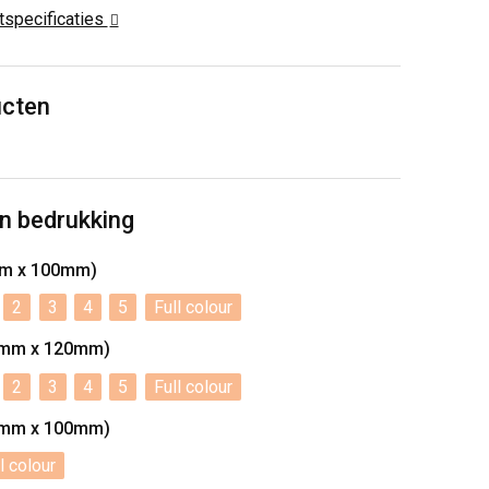
ctspecificaties
ucten
n bedrukking
mm x 100mm)
2
3
4
5
Full colour
30mm x 120mm)
2
3
4
5
Full colour
00mm x 100mm)
l colour