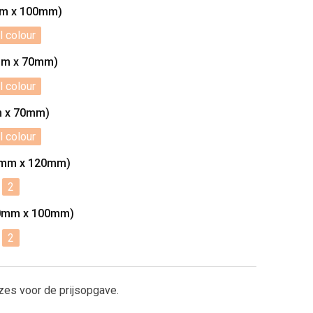
mm x 100mm)
l colour
mm x 70mm)
l colour
m x 70mm)
l colour
50mm x 120mm)
2
150mm x 100mm)
2
zes voor de prijsopgave.