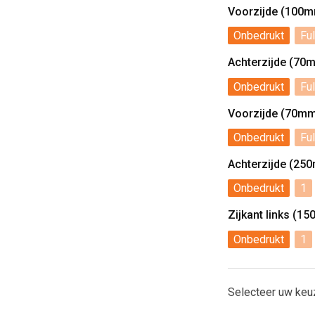
Voorzijde (100
Onbedrukt
Ful
Achterzijde (70
Onbedrukt
Ful
Voorzijde (70m
Onbedrukt
Ful
Achterzijde (2
Onbedrukt
1
Zijkant links (
Onbedrukt
1
Selecteer uw keu