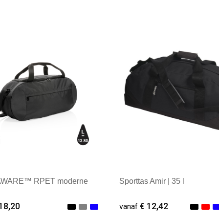
 AWARE™ RPET moderne
Sporttas Amir | 35 l
18,20
€ 12,42
vanaf