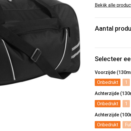
Bekijk alle produ
Aantal prod
Selecteer ee
Voorzijde (130
Onbedrukt
1
Achterzijde (1
Onbedrukt
1
Achterzijde (1
Onbedrukt
Ful