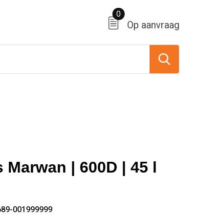
0
Op aanvraag
 Marwan | 600D | 45 l
689-001999999