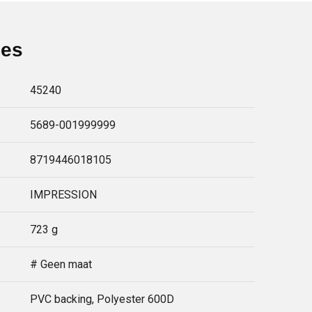
ies
45240
5689-001999999
8719446018105
IMPRESSION
723 g
# Geen maat
PVC backing, Polyester 600D