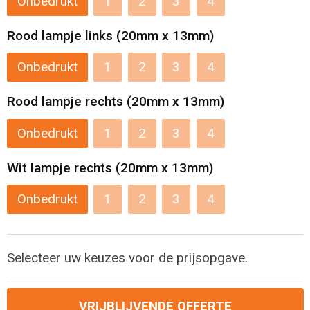
Onbedrukt
1
2
3
4
Levensmiddelen
Strandtassen
Rood lampje links (20mm x 13mm)
Tablettassen
Onbedrukt
1
2
3
4
Toilettassen
Rood lampje rechts (20mm x 13mm)
Trolleys
Onbedrukt
1
2
3
4
Waterbestendige tassen
Wit lampje rechts (20mm x 13mm)
Draagtassen
Onbedrukt
1
2
3
4
Fietstassen
Selecteer uw keuzes voor de prijsopgave.
Collegetassen
Promotietassen
VRIJBLIJVENDE OFFERTE