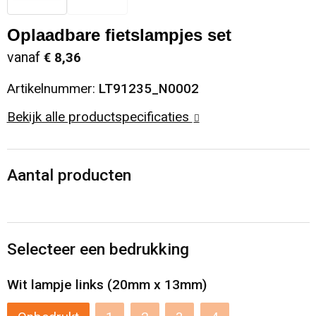
Sinterklaas
Opbergtassen
Schoenen
Oplaadbare fietslampjes set
vanaf
€ 8,36
Sleutelhangers en Lanyards
Opvouwbare tassen
Blazers
Artikelnummer:
LT91235_N0002
Snoepgoed
Papieren tassen
Gilets
Bekijk alle productspecificaties
Spellen voor binnen en buiten
Reistassen
Sport
Rugzakken
Aantal producten
Themapakketten
Schoenentassen
Selecteer een bedrukking
Veiligheid, Auto en Fiets
Schoudertassen
Wit lampje links (20mm x 13mm)
Vrije tijd en Strand
Sporttassen