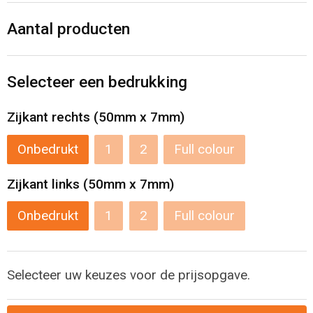
Levensmiddelen
Strandtassen
Aantal producten
Tablettassen
Selecteer een bedrukking
Toilettassen
Zijkant rechts (50mm x 7mm)
Trolleys
Onbedrukt
1
2
Full colour
Waterbestendige tassen
Zijkant links (50mm x 7mm)
Draagtassen
Onbedrukt
1
2
Full colour
Fietstassen
Collegetassen
Selecteer uw keuzes voor de prijsopgave.
Promotietassen