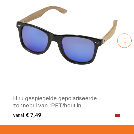
Hiru gespiegelde gepolariseerde
zonnebril van rPET/hout in
geschenkverpakking
€ 7,49
vanaf