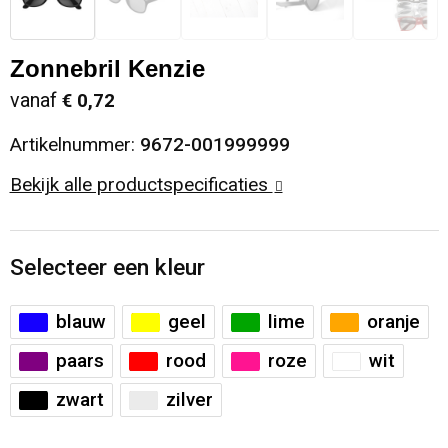
Sinterklaas
Opbergtassen
Schoenen
Zonnebril Kenzie
Sleutelhangers en Lanyards
Opvouwbare tassen
Blazers
vanaf
€ 0,72
Snoepgoed
Papieren tassen
Gilets
Artikelnummer:
9672-001999999
Bekijk alle productspecificaties
Spellen voor binnen en buiten
Reistassen
Sport
Rugzakken
Selecteer een kleur
Themapakketten
Schoenentassen
blauw
geel
lime
oranje
Veiligheid, Auto en Fiets
Schoudertassen
paars
rood
roze
wit
zwart
zilver
Vrije tijd en Strand
Sporttassen