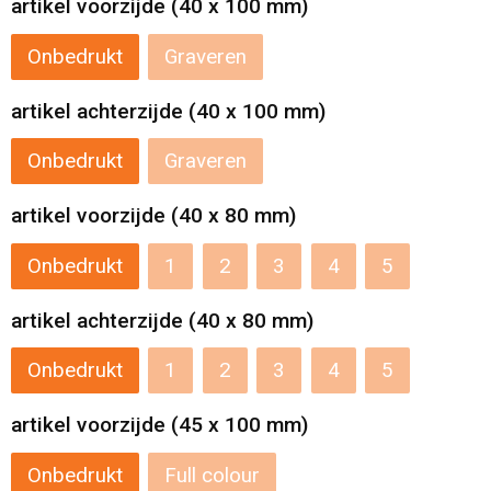
artikel voorzijde (40 x 100 mm)
Levensmiddelen
Strandtassen
Onbedrukt
Graveren
Tablettassen
artikel achterzijde (40 x 100 mm)
Toilettassen
Onbedrukt
Graveren
Trolleys
artikel voorzijde (40 x 80 mm)
Waterbestendige tassen
Onbedrukt
1
2
3
4
5
Draagtassen
artikel achterzijde (40 x 80 mm)
Fietstassen
Onbedrukt
1
2
3
4
5
Collegetassen
artikel voorzijde (45 x 100 mm)
Onbedrukt
Full colour
Promotietassen