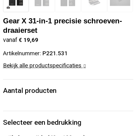
Sinterklaas
Opbergtassen
Schoenen
Gear X 31-in-1 precisie schroeven-
Sleutelhangers en Lanyards
Opvouwbare tassen
Blazers
draaierset
vanaf
€ 19,69
Snoepgoed
Papieren tassen
Gilets
Artikelnummer:
P221.531
Spellen voor binnen en buiten
Reistassen
Bekijk alle productspecificaties
Sport
Rugzakken
Aantal producten
Themapakketten
Schoenentassen
Veiligheid, Auto en Fiets
Schoudertassen
Selecteer een bedrukking
Vrije tijd en Strand
Sporttassen