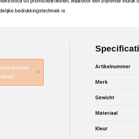
ektronica tot promotieartikelen, waardoor een blijvende indruk o
delijke bedrukkingstechniek is.
Specificat
Artikelnummer
adviesprijzen!
×
rijzen!
Merk
Gewicht
Materiaal
Kleur