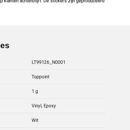
p klanten achterblijft. De stickers zijn geproduceerd
ies
LT99126_N0001
Toppoint
1 g
Vinyl, Epoxy
Wit