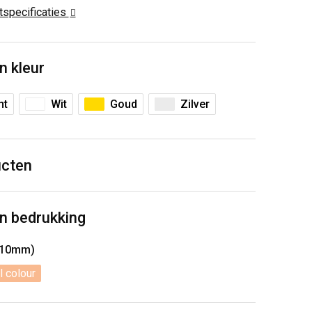
ctspecificaties
n kleur
nt
Wit
Goud
Zilver
ucten
n bedrukking
 10mm)
l colour