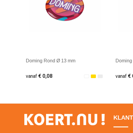
Doming Rond Ø 13 mm
Doming
€ 0,08
€ 
vanaf
vanaf
Minimale afname: 1
Minim
KLANT