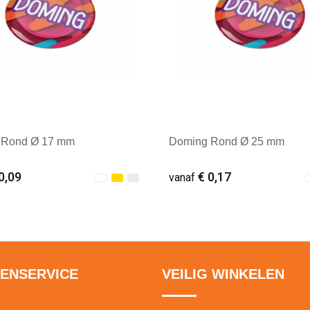
 Rond Ø 17 mm
Doming Rond Ø 25 mm
0,09
€ 0,17
vanaf
ale afname: 1
Minimale afname: 1
ENSERVICE
VEILIG WINKELEN