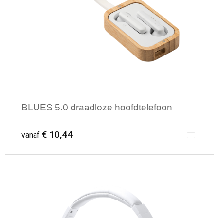
Levensmiddelen
Strandtassen
Tablettassen
Toilettassen
Trolleys
BLUES 5.0 draadloze hoofdtelefoon
Waterbestendige tassen
Draagtassen
€ 10,44
vanaf
Fietstassen
Collegetassen
Minimale afname: 10
Promotietassen