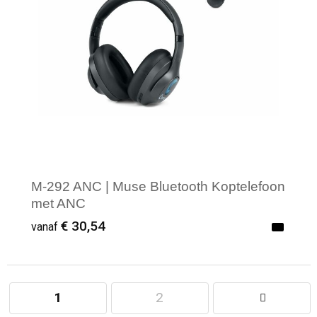
M-292 ANC | Muse Bluetooth Koptelefoon
met ANC
€ 30,54
vanaf
1
2
Minimale afname: 1