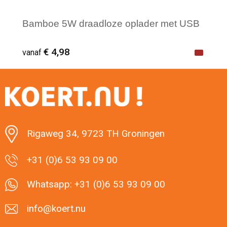
Bamboe 5W draadloze oplader met USB
€ 4,98
vanaf
Minimale afname: 1
Rigaweg 34, 9723 TH Groningen
+31 (0)6 53 93 09 00
Whatsapp: +31 (0)6 53 93 09 00
info@koert.nu