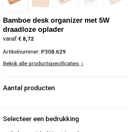
Sinterklaas
Opbergtassen
Schoenen
Bamboe desk organizer met 5W
Sleutelhangers en Lanyards
Opvouwbare tassen
Blazers
draadloze oplader
vanaf
€ 8,72
Snoepgoed
Papieren tassen
Gilets
Artikelnummer:
P308.629
Spellen voor binnen en buiten
Reistassen
Bekijk alle productspecificaties
Sport
Rugzakken
Aantal producten
Themapakketten
Schoenentassen
Veiligheid, Auto en Fiets
Schoudertassen
Selecteer een bedrukking
Vrije tijd en Strand
Sporttassen