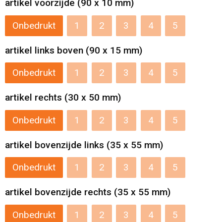
artikel voorzijde (90 x 10 mm)
Levensmiddelen
Strandtassen
Onbedrukt
1
2
3
4
5
Tablettassen
artikel links boven (90 x 15 mm)
Toilettassen
Onbedrukt
1
2
3
4
5
Trolleys
artikel rechts (30 x 50 mm)
Waterbestendige tassen
Onbedrukt
1
2
3
4
5
Draagtassen
artikel bovenzijde links (35 x 55 mm)
Fietstassen
Onbedrukt
1
2
3
4
5
Collegetassen
artikel bovenzijde rechts (35 x 55 mm)
Onbedrukt
1
2
3
4
5
Promotietassen