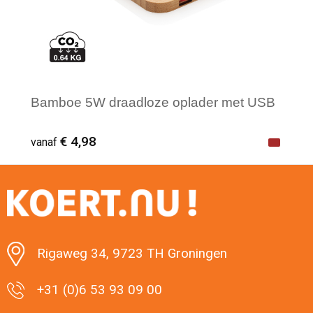
Bamboe 5W draadloze oplader met USB
€ 4,98
vanaf
Minimale afname: 1
Rigaweg 34, 9723 TH Groningen
+31 (0)6 53 93 09 00