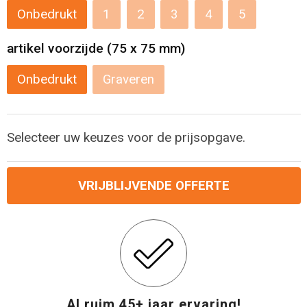
Levensmiddelen
Strandtassen
Onbedrukt
1
2
3
4
5
Tablettassen
artikel voorzijde (75 x 75 mm)
Toilettassen
Onbedrukt
Graveren
Trolleys
Selecteer uw keuzes voor de prijsopgave.
Waterbestendige tassen
VRIJBLIJVENDE OFFERTE
Draagtassen
Fietstassen
Collegetassen
Promotietassen
Al ruim 45+ jaar ervaring!