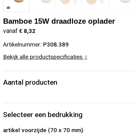
Sinterklaas
Opbergtassen
Schoenen
Bamboe 15W draadloze oplader
Sleutelhangers en Lanyards
Opvouwbare tassen
Blazers
vanaf
€ 8,32
Snoepgoed
Papieren tassen
Gilets
Artikelnummer:
P308.389
Bekijk alle productspecificaties
Spellen voor binnen en buiten
Reistassen
Sport
Rugzakken
Aantal producten
Themapakketten
Schoenentassen
Veiligheid, Auto en Fiets
Schoudertassen
Selecteer een bedrukking
Vrije tijd en Strand
Sporttassen
artikel voorzijde (70 x 70 mm)