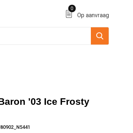
0
Op aanvraag
Baron '03 Ice Frosty
T80902_N5441