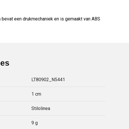
pen bevat een drukmechaniek en is gemaakt van ABS
ies
LT80902_N5441
1 cm
Stilolinea
9 g