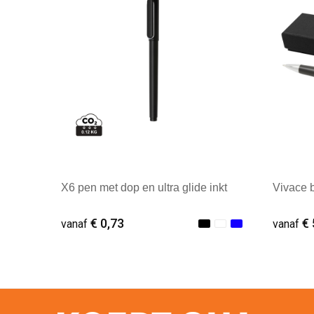
X6 pen met dop en ultra glide inkt
Vivace b
€ 0,73
€ 
vanaf
vanaf
Minimale afname: 1
Minim