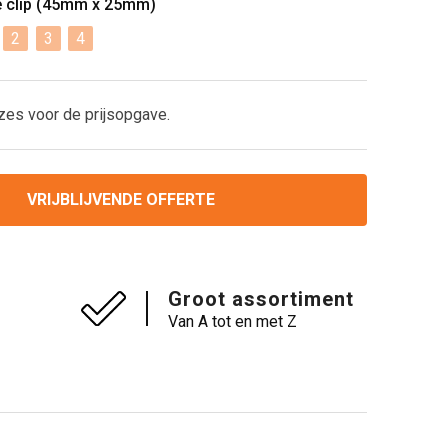
e clip (45mm x 25mm)
2
3
4
zes voor de prijsopgave.
VRIJBLIJVENDE OFFERTE
Groot assortiment
Van A tot en met Z