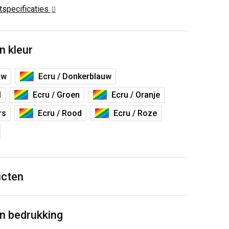
ctspecificaties
n kleur
uw
Ecru / Donkerblauw
l
Ecru / Groen
Ecru / Oranje
rs
Ecru / Rood
Ecru / Roze
ucten
n bedrukking