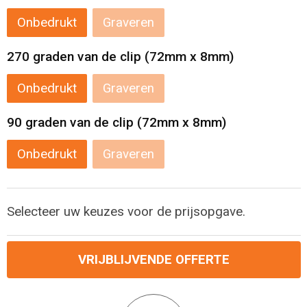
Onbedrukt
Graveren
Reistassensets
270 graden van de clip (72mm x 8mm)
Aktetassen
Onbedrukt
Graveren
90 graden van de clip (72mm x 8mm)
Onbedrukt
Graveren
Selecteer uw keuzes voor de prijsopgave.
VRIJBLIJVENDE OFFERTE