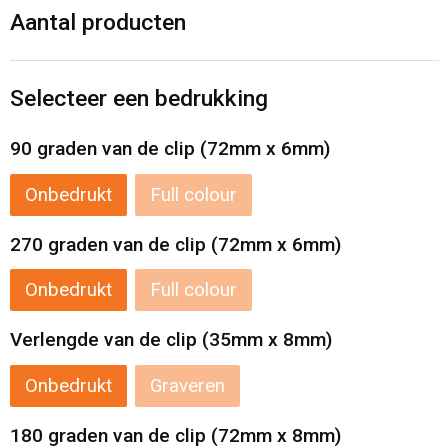
Levensmiddelen
Strandtassen
Aantal producten
Tablettassen
Selecteer een bedrukking
Toilettassen
90 graden van de clip (72mm x 6mm)
Trolleys
Onbedrukt
Full colour
Waterbestendige tassen
270 graden van de clip (72mm x 6mm)
Draagtassen
Onbedrukt
Full colour
Fietstassen
Verlengde van de clip (35mm x 8mm)
Collegetassen
Onbedrukt
Graveren
Promotietassen
180 graden van de clip (72mm x 8mm)