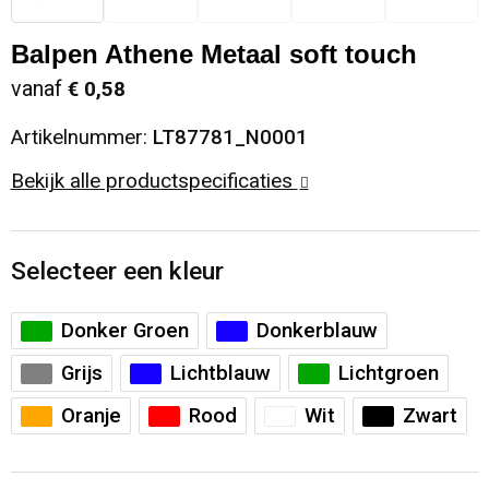
Sinterklaas
Opbergtassen
Schoenen
Balpen Athene Metaal soft touch
vanaf
€ 0,58
Sleutelhangers en Lanyards
Opvouwbare tassen
Blazers
Artikelnummer:
LT87781_N0001
Snoepgoed
Papieren tassen
Gilets
Bekijk alle productspecificaties
Spellen voor binnen en buiten
Reistassen
Sport
Rugzakken
Selecteer een kleur
Themapakketten
Schoenentassen
Donker Groen
Donkerblauw
Grijs
Lichtblauw
Lichtgroen
Veiligheid, Auto en Fiets
Schoudertassen
Oranje
Rood
Wit
Zwart
Vrije tijd en Strand
Sporttassen