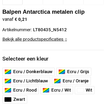
Sinterklaas
Opbergtassen
Schoenen
Balpen Antarctica metalen clip
vanaf
€ 0,21
Sleutelhangers en Lanyards
Opvouwbare tassen
Blazers
Artikelnummer:
LT80435_N5412
Snoepgoed
Papieren tassen
Gilets
Bekijk alle productspecificaties
Spellen voor binnen en buiten
Reistassen
Sport
Rugzakken
Selecteer een kleur
Themapakketten
Schoenentassen
Ecru / Donkerblauw
Ecru / Grijs
Ecru / Lichtblauw
Ecru / Oranje
Veiligheid, Auto en Fiets
Schoudertassen
Ecru / Rood
Ecru / Wit
Wit
Vrije tijd en Strand
Sporttassen
Zwart