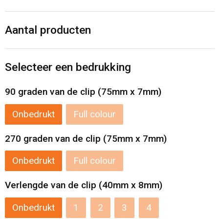
Levensmiddelen
Strandtassen
Aantal producten
Tablettassen
Toilettassen
Selecteer een bedrukking
Trolleys
90 graden van de clip (75mm x 7mm)
Waterbestendige tassen
Onbedrukt
Full colour
Draagtassen
270 graden van de clip (75mm x 7mm)
Fietstassen
Onbedrukt
Full colour
Verlengde van de clip (40mm x 8mm)
Collegetassen
Onbedrukt
1
2
3
4
Promotietassen