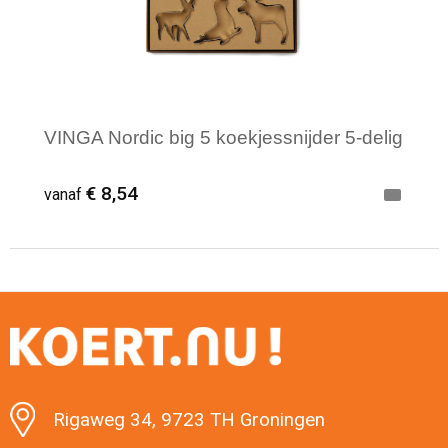
Levensmiddelen
Strandtassen
Tablettassen
Toilettassen
VINGA Nordic big 5 koekjessnijder 5-delig
Trolleys
€ 8,54
vanaf
Waterbestendige tassen
Draagtassen
Minimale afname: 1
Fietstassen
Collegetassen
Rigaweg 34, 9723 TH Groningen
Promotietassen