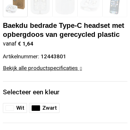
Sinterklaas
Opbergtassen
Schoenen
Baekdu bedrade Type-C headset met
Sleutelhangers en Lanyards
Opvouwbare tassen
Blazers
opbergdoos van gerecycled plastic
Snoepgoed
Papieren tassen
Gilets
vanaf
€ 1,64
Spellen voor binnen en buiten
Reistassen
Artikelnummer:
12443801
Bekijk alle productspecificaties
Sport
Rugzakken
Themapakketten
Schoenentassen
Selecteer een kleur
Veiligheid, Auto en Fiets
Schoudertassen
Wit
Zwart
Vrije tijd en Strand
Sporttassen