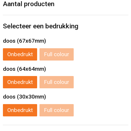
Levensmiddelen
Strandtassen
Aantal producten
Tablettassen
Selecteer een bedrukking
Toilettassen
doos (67x67mm)
Trolleys
Onbedrukt
Full colour
Waterbestendige tassen
doos (64x64mm)
Draagtassen
Onbedrukt
Full colour
Fietstassen
doos (30x30mm)
Onbedrukt
Full colour
Collegetassen
Promotietassen