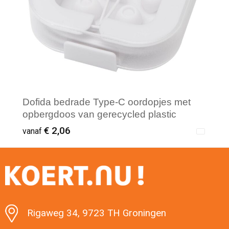
Dofida bedrade Type-C oordopjes met
opbergdoos van gerecycled plastic
€ 2,06
vanaf
Minimale afname: 1
Rigaweg 34, 9723 TH Groningen