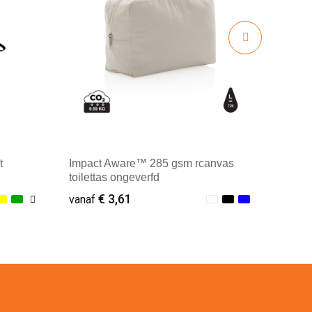
t
Impact Aware™ 285 gsm rcanvas
toilettas ongeverfd
€ 3,61
vanaf
Minimale afname: 1