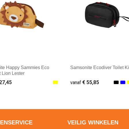
ite Happy Sammies Eco
Samsonite Ecodiver Toilet Ki
it Lion Lester
27,45
€ 55,85
vanaf
ale afname: 1
Minimale afname: 1
ENSERVICE
VEILIG WINKELEN