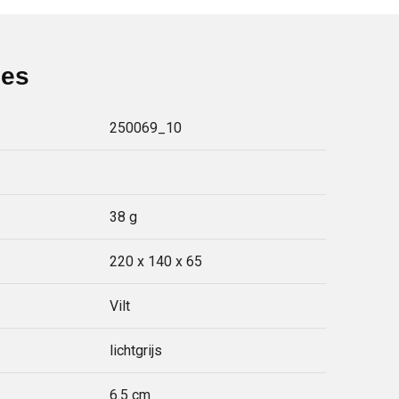
ies
250069_10
38 g
220 x 140 x 65
Vilt
lichtgrijs
6.5 cm