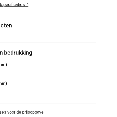
ctspecificaties
ucten
n bedrukking
 mm)
 mm)
zes voor de prijsopgave.