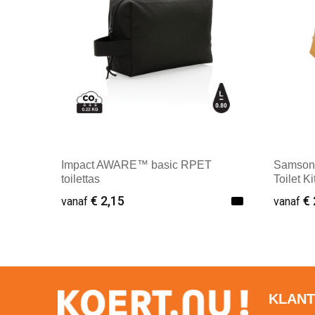
Impact AWARE™ basic RPET
Samson
toilettas
Toilet K
€ 2,15
€ 
vanaf
vanaf
Minimale afname: 1
Minim
KLANT