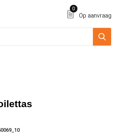
0
Op aanvraag
ilettas
50069_10