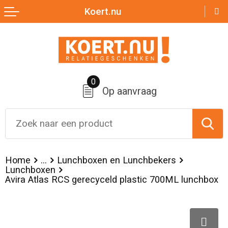
Koert.nu
Terug
Terug
Terug
Terug
Terug
Zomer
Nektassen
Badtextiel en Douche
Broeken
Over ons
Aanstekers
Crossbody tassen
Bodywarmers
Jassen
0
Op aanvraag
Anti-stress
Lunchtassen
Broeken en Rokken
Sportaccessoires
Bidons en Sportflessen
Accessoires voor tassen
Caps, Hoeden en Mutsen
Sweaters
Elektronica, Gadgets en USB
Boodschappentassen
Dekens, Fleecedekens en Kussens
T-Shirts
Home
...
Lunchboxen en Lunchbekers
Lunchboxen
Feestartikelen
Documententassen
Handschoenen en Sjaals
Vesten
Avira Atlas RCS gerecyceld plastic 700ML lunchbox
Huis, Tuin en Keuken
Duffeltassen
Jassen
Kleding sets