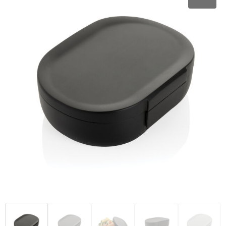
Kantoor en Zakelijk
Goodiebags
Kledingaccessoires
Trainingspakken
Kerst
Heuptassen
Ondergoed, Sokken en Nachtkleding
Polo's
Kinderen, Peuters en Baby's
Jute tassen
Overhemden
Bodywarmers
Klokken, horloges en weerstations
Katoenen draagtassen
Peuters en Baby's
Lampen en Gereedschap
Kledingtassen
Polo's
Paraplu's
Koeltassen en Koelboxen
Regenkleding
Persoonlijke verzorging
Koffers en Trolleys
Sweaters
Reisbenodigdheden
Laptop hoezen en tassen
T-Shirts
Schrijfwaren
Matrozentassen
Vesten