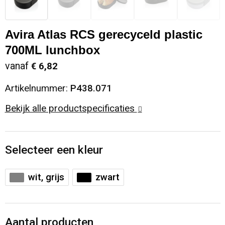
Sinterklaas
Opbergtassen
Schoenen
Avira Atlas RCS gerecyceld plastic
Sleutelhangers en Lanyards
Opvouwbare tassen
Blazers
700ML lunchbox
vanaf
€ 6,82
Snoepgoed
Papieren tassen
Gilets
Artikelnummer:
P438.071
Spellen voor binnen en buiten
Reistassen
Bekijk alle productspecificaties
Sport
Rugzakken
Selecteer een kleur
Themapakketten
Schoenentassen
Veiligheid, Auto en Fiets
Schoudertassen
wit, grijs
zwart
Vrije tijd en Strand
Sporttassen
Aantal producten