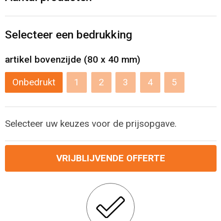
Levensmiddelen
Strandtassen
Tablettassen
Selecteer een bedrukking
Toilettassen
artikel bovenzijde (80 x 40 mm)
Onbedrukt
1
2
3
4
5
Trolleys
Waterbestendige tassen
Selecteer uw keuzes voor de prijsopgave.
Draagtassen
VRIJBLIJVENDE OFFERTE
Fietstassen
Collegetassen
Promotietassen