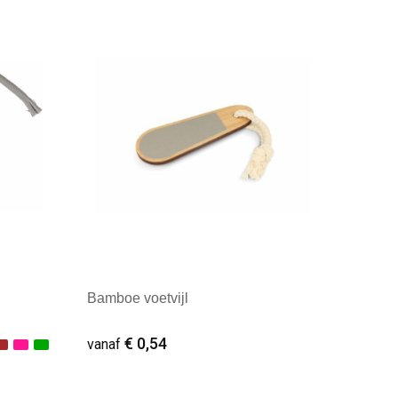
Minimale afname: 1
Bamboe voetvijl
€ 0,54
vanaf