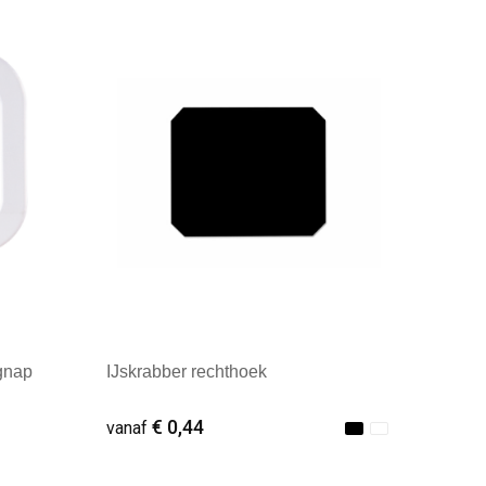
Minimale afname: 100
gnap
IJskrabber rechthoek
€ 0,44
vanaf