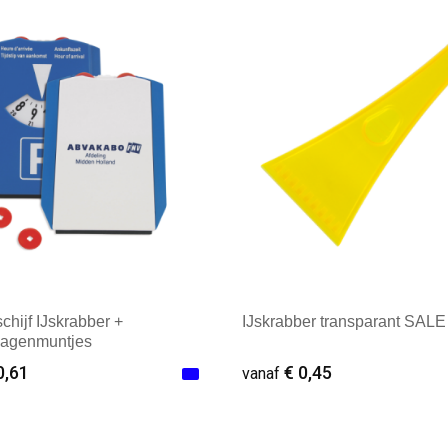
ale afname: 1
Minimale afname: 100
chijf IJskrabber +
IJskrabber transparant SALE
agenmuntjes
0,61
€ 0,45
vanaf