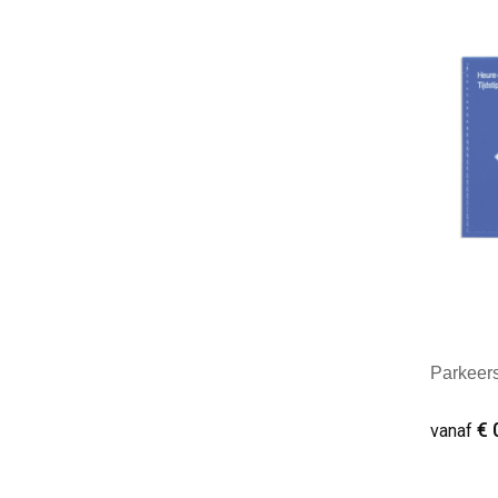
Minim
Parkeers
€ 
vanaf