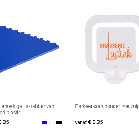
ale afname: 1
Minimale afname: 100
riehoekige ijskrabber van
Parkeerkaart houder met zui
ed plastic
0,35
€ 0,35
vanaf