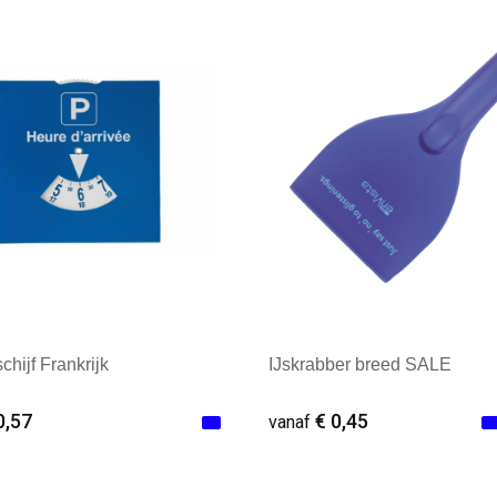
ale afname: 250
Minimale afname: 1
chijf Frankrijk
IJskrabber breed SALE
0,57
€ 0,45
vanaf