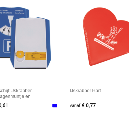
ale afname: 100
Minimale afname: 250
chijf IJskrabber,
IJskrabber Hart
agenmuntje en
ofielmeter
0,61
€ 0,77
vanaf