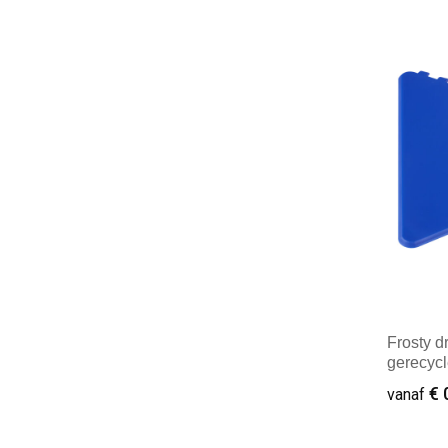
Minim
Frosty d
gerecycl
€ 
vanaf