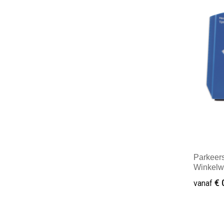
Minim
Parkeers
Winkelw
bandenpr
€ 
vanaf