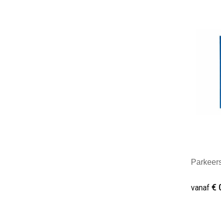
Minim
Parkeers
€ 
vanaf