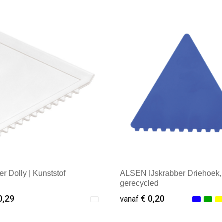
ale afname: 1
Minimale afname: 1
er Dolly | Kunststof
ALSEN IJskrabber Driehoek,
gerecycled
0,29
€ 0,20
vanaf