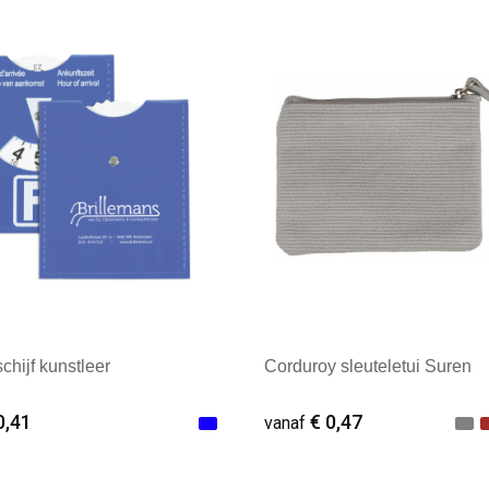
ale afname: 1
Minimale afname: 250
chijf kunstleer
Corduroy sleuteletui Suren
0,41
€ 0,47
vanaf