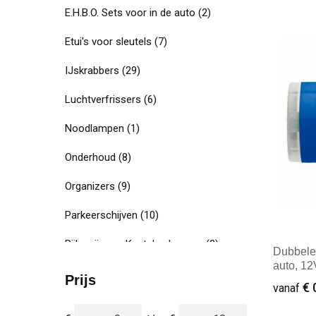
E.H.B.O. Sets voor in de auto
(2)
Etui's voor sleutels
(7)
IJskrabbers
(29)
Luchtverfrissers
(6)
Noodlampen
(1)
Onderhoud
(8)
Organizers
(9)
Parkeerschijven
(10)
Rijbewijs- en Kentekenhoezen
(2)
Dubbele
auto, 12
Telefoonhouders voor in de auto
(13)
Prijs
€ 
vanaf
USB Autoladers
(3)