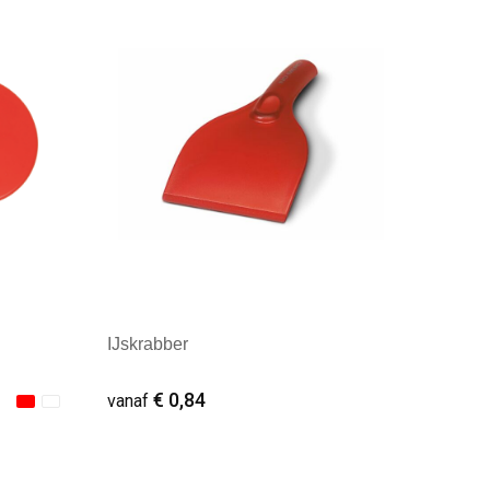
Minimale afname: 1
IJskrabber
€ 0,84
vanaf