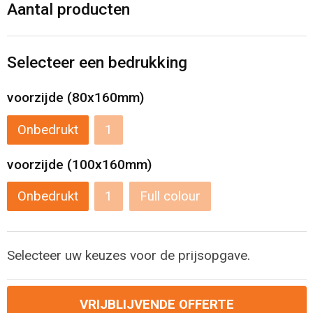
Levensmiddelen
Strandtassen
Aantal producten
Tablettassen
Selecteer een bedrukking
Toilettassen
voorzijde (80x160mm)
Trolleys
Onbedrukt
1
Waterbestendige tassen
voorzijde (100x160mm)
Draagtassen
Onbedrukt
1
Full colour
Fietstassen
Selecteer uw keuzes voor de prijsopgave.
Collegetassen
Promotietassen
VRIJBLIJVENDE OFFERTE