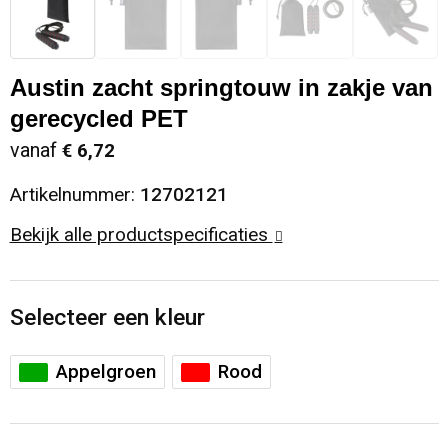
Sinterklaas
Opbergtassen
Schoenen
Austin zacht springtouw in zakje van
Sleutelhangers en Lanyards
Opvouwbare tassen
Blazers
gerecycled PET
Snoepgoed
Papieren tassen
Gilets
vanaf
€ 6,72
Spellen voor binnen en buiten
Reistassen
Artikelnummer:
12702121
Bekijk alle productspecificaties
Sport
Rugzakken
Themapakketten
Schoenentassen
Selecteer een kleur
Veiligheid, Auto en Fiets
Schoudertassen
Appelgroen
Rood
Vrije tijd en Strand
Sporttassen