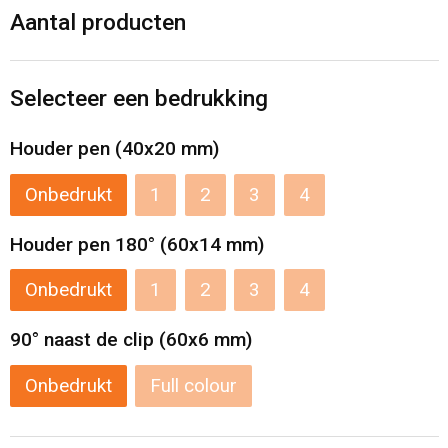
Levensmiddelen
Strandtassen
Aantal producten
Tablettassen
Selecteer een bedrukking
Toilettassen
Houder pen (40x20 mm)
Trolleys
Onbedrukt
1
2
3
4
Waterbestendige tassen
Houder pen 180° (60x14 mm)
Draagtassen
Onbedrukt
1
2
3
4
Fietstassen
90° naast de clip (60x6 mm)
Collegetassen
Onbedrukt
Full colour
Promotietassen