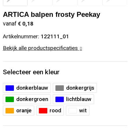
Sinterklaas
Opbergtassen
Schoenen
ARTICA balpen frosty Peekay
vanaf
€ 0,18
Sleutelhangers en Lanyards
Opvouwbare tassen
Blazers
Artikelnummer:
122111_01
Snoepgoed
Papieren tassen
Gilets
Bekijk alle productspecificaties
Spellen voor binnen en buiten
Reistassen
Sport
Rugzakken
Selecteer een kleur
Themapakketten
Schoenentassen
donkerblauw
donkergrijs
donkergroen
lichtblauw
Veiligheid, Auto en Fiets
Schoudertassen
oranje
rood
wit
Vrije tijd en Strand
Sporttassen