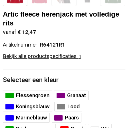
Sinterklaas
Opbergtassen
Schoenen
Artic fleece herenjack met volledige
rits
Sleutelhangers en Lanyards
Opvouwbare tassen
Blazers
vanaf
€ 12,47
Snoepgoed
Papieren tassen
Gilets
Artikelnummer:
R64121R1
Spellen voor binnen en buiten
Reistassen
Bekijk alle productspecificaties
Sport
Rugzakken
Selecteer een kleur
Themapakketten
Schoenentassen
Flessengroen
Granaat
Veiligheid, Auto en Fiets
Schoudertassen
Koningsblauw
Lood
Vrije tijd en Strand
Sporttassen
Marineblauw
Paars