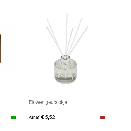
Minimale afname: 1
Elowen geurstokje
€ 5,52
vanaf