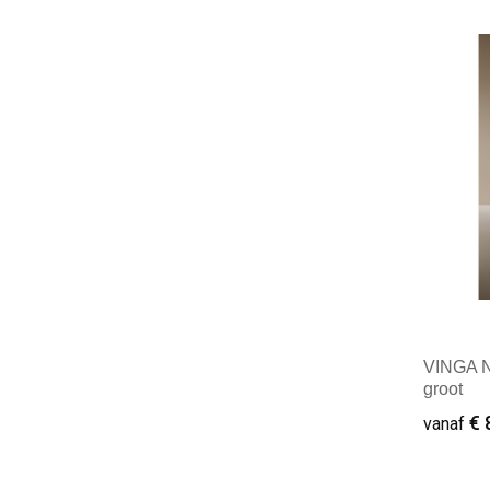
Minim
VINGA N
groot
€ 
vanaf