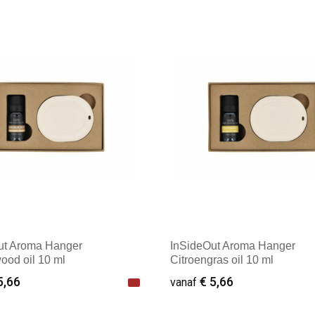
ale afname: 10
Minimale afname: 1
ut Aroma Hanger
InSideOut Aroma Hanger
ood oil 10 ml
Citroengras oil 10 ml
5,66
€ 5,66
vanaf