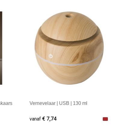
Minimale afname: 1
skaars
Vernevelaar | USB | 130 ml
€ 7,74
vanaf