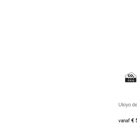
Minim
Ukiyo de
€ 
vanaf