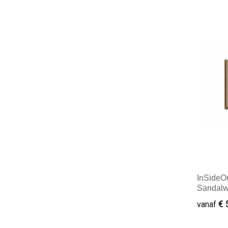
Minim
InSideO
Sandalw
€ 
vanaf