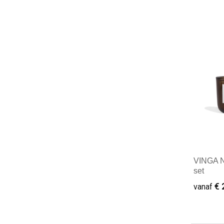
Minim
VINGA N
set
€ 
vanaf