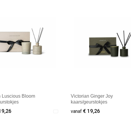
ale afname: 1
Minimale afname: 1
n Luscious Bloom
Victorian Ginger Joy
urstokjes
kaars/geurstokjes
19,26
€ 19,26
vanaf