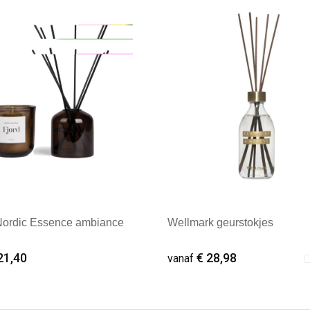
ale afname: 1
Minimale afname: 1
ordic Essence ambiance
Wellmark geurstokjes
21,40
€ 28,98
vanaf