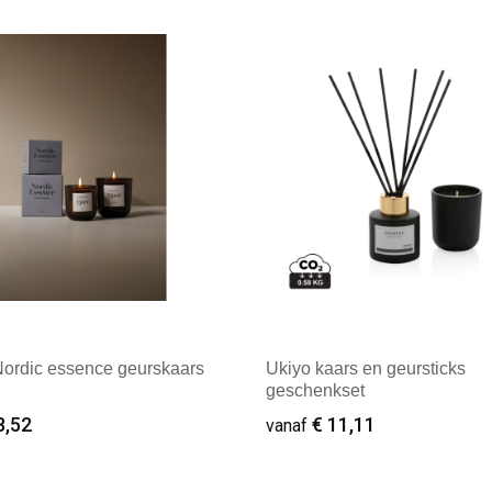
ale afname: 1
Minimale afname: 1
ordic essence geurskaars
Ukiyo kaars en geursticks
geschenkset
8,52
€ 11,11
vanaf