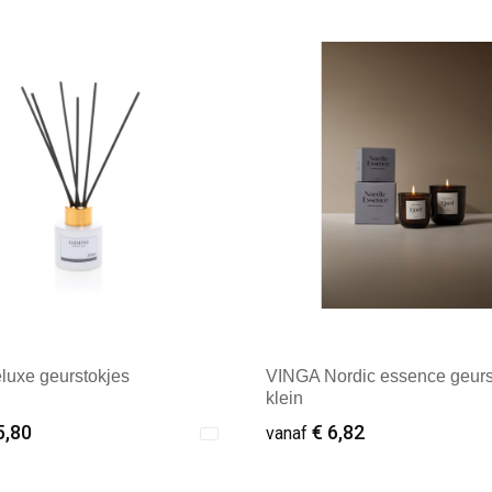
ale afname: 1
Minimale afname: 1
luxe geurstokjes
VINGA Nordic essence geur
klein
5,80
€ 6,82
vanaf