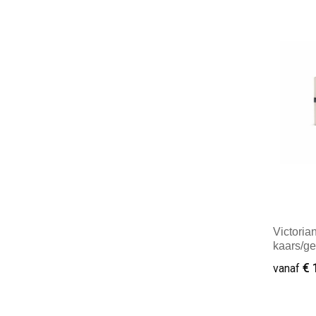
Minim
Victoria
kaars/ge
€ 
vanaf