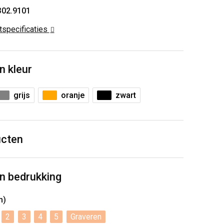
302.9101
ctspecificaties
n kleur
grijs
oranje
zwart
ucten
n bedrukking
m)
2
3
4
5
Graveren