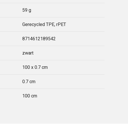
59 g
Gerecycled TPE, rPET
8714612189542
zwart
100 x 0.7 cm
0.7 cm
100 cm