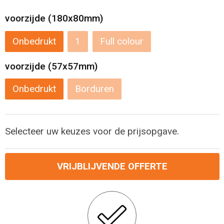
Levensmiddelen
Strandtassen
voorzijde (180x80mm)
Tablettassen
Onbedrukt
1
Full colour
Toilettassen
voorzijde (57x57mm)
Trolleys
Onbedrukt
Borduren
Waterbestendige tassen
Selecteer uw keuzes voor de prijsopgave.
Draagtassen
Fietstassen
VRIJBLIJVENDE OFFERTE
Collegetassen
Promotietassen