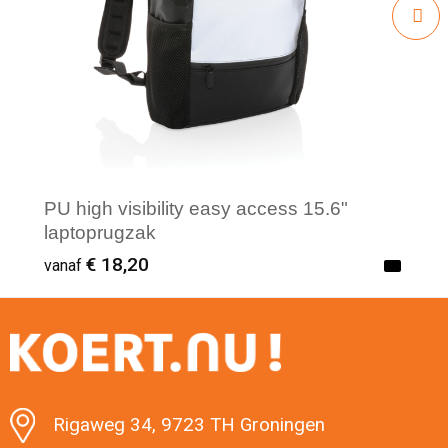
PU high visibility easy access 15.6"
laptoprugzak
€ 18,20
vanaf
Minimale afname: 1
Rigaweg 34, 9723 TH Groningen