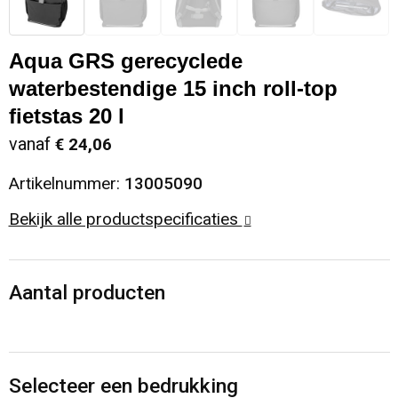
Sinterklaas
Opbergtassen
Schoenen
Aqua GRS gerecyclede
Sleutelhangers en Lanyards
Opvouwbare tassen
Blazers
waterbestendige 15 inch roll-top
fietstas 20 l
Snoepgoed
Papieren tassen
Gilets
vanaf
€ 24,06
Spellen voor binnen en buiten
Reistassen
Artikelnummer:
13005090
Sport
Rugzakken
Bekijk alle productspecificaties
Themapakketten
Schoenentassen
Aantal producten
Veiligheid, Auto en Fiets
Schoudertassen
Vrije tijd en Strand
Sporttassen
Selecteer een bedrukking