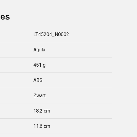
ies
LT45204_N0002
Aqiila
451 g
ABS
Zwart
18.2 cm
11.6 cm