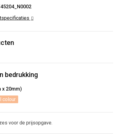
T45204_N0002
ctspecificaties
ucten
n bedrukking
m x 20mm)
l colour
zes voor de prijsopgave.