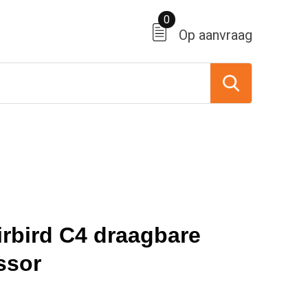
0
Op aanvraag
irbird C4 draagbare
ssor