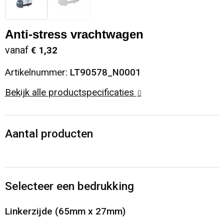
Sinterklaas
Opbergtassen
Schoenen
Anti-stress vrachtwagen
Sleutelhangers en Lanyards
Opvouwbare tassen
Blazers
vanaf
€ 1,32
Snoepgoed
Papieren tassen
Gilets
Artikelnummer:
LT90578_N0001
Bekijk alle productspecificaties
Spellen voor binnen en buiten
Reistassen
Sport
Rugzakken
Aantal producten
Themapakketten
Schoenentassen
Veiligheid, Auto en Fiets
Schoudertassen
Selecteer een bedrukking
Vrije tijd en Strand
Sporttassen
Linkerzijde (65mm x 27mm)