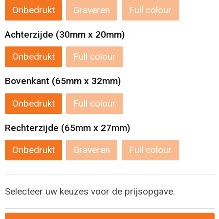
Levensmiddelen
Strandtassen
Onbedrukt
Graveren
Full colour
Tablettassen
Achterzijde (30mm x 20mm)
Toilettassen
Onbedrukt
Full colour
Bovenkant (65mm x 32mm)
Trolleys
Onbedrukt
Full colour
Waterbestendige tassen
Rechterzijde (65mm x 27mm)
Draagtassen
Onbedrukt
Graveren
Full colour
Fietstassen
Collegetassen
Selecteer uw keuzes voor de prijsopgave.
Promotietassen