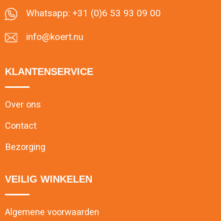
Levensmiddelen
Strandtassen
Whatsapp: +31 (0)6 53 93 09 00
Tablettassen
info@koert.nu
Toilettassen
KLANTENSERVICE
Trolleys
Over ons
Waterbestendige tassen
Contact
Draagtassen
Bezorging
Fietstassen
VEILIG WINKELEN
Collegetassen
Algemene voorwaarden
Promotietassen