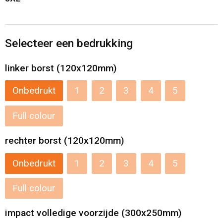
Reistassensets
Selecteer een bedrukking
Aktetassen
linker borst (120x120mm)
Onbedrukt
1
2
3
4
5
Full colour
rechter borst (120x120mm)
Onbedrukt
1
2
3
4
5
Full colour
impact volledige voorzijde (300x250mm)