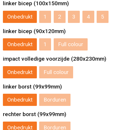
linker bicep (100x150mm)
Onbedrukt
1
2
3
4
5
linker bicep (90x120mm)
Onbedrukt
1
Full colour
impact volledige voorzijde (280x230mm)
Onbedrukt
Full colour
linker borst (99x99mm)
Onbedrukt
Borduren
rechter borst (99x99mm)
Onbedrukt
Borduren