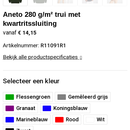
Sinterklaas
Opbergtassen
Schoenen
Aneto 280 g/m² trui met
kwartritssluiting
Sleutelhangers en Lanyards
Opvouwbare tassen
Blazers
vanaf
€ 14,15
Snoepgoed
Papieren tassen
Gilets
Artikelnummer:
R11091R1
Spellen voor binnen en buiten
Reistassen
Bekijk alle productspecificaties
Sport
Rugzakken
Selecteer een kleur
Themapakketten
Schoenentassen
Flessengroen
Gemêleerd grijs
Veiligheid, Auto en Fiets
Schoudertassen
Granaat
Koningsblauw
Vrije tijd en Strand
Sporttassen
Marineblauw
Rood
Wit