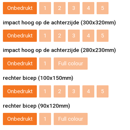
Onbedrukt
1
2
3
4
5
impact hoog op de achterzijde (300x320mm)
Onbedrukt
1
2
3
4
5
impact hoog op de achterzijde (280x230mm)
Onbedrukt
1
Full colour
rechter bicep (100x150mm)
Onbedrukt
1
2
3
4
5
rechter bicep (90x120mm)
Onbedrukt
1
Full colour