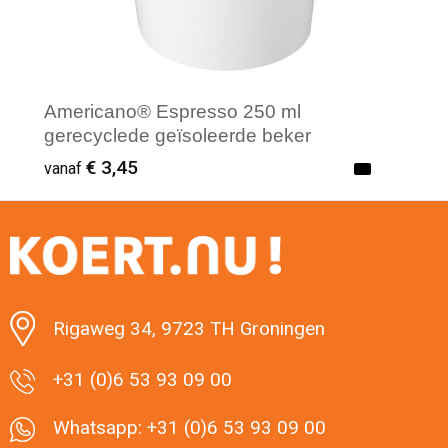
Americano® Espresso 250 ml
gerecyclede geïsoleerde beker
€ 3,45
vanaf
Minimale afname: 50
Rigaweg 34, 9723 TH Groningen
+31 (0)6 53 93 09 00
Whatsapp: +31 (0)6 53 93 09 00