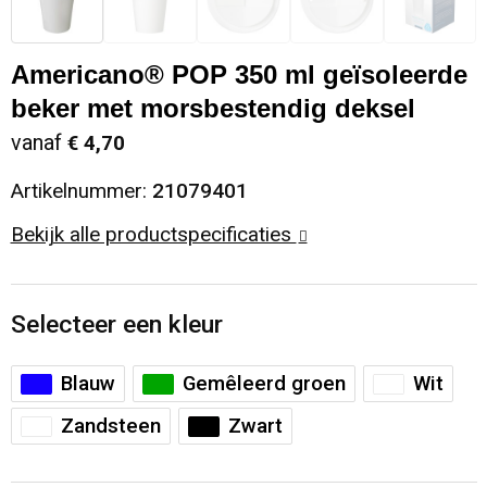
Sinterklaas
Opbergtassen
Schoenen
Americano® POP 350 ml geïsoleerde
Sleutelhangers en Lanyards
Opvouwbare tassen
Blazers
beker met morsbestendig deksel
vanaf
€ 4,70
Snoepgoed
Papieren tassen
Gilets
Artikelnummer:
21079401
Spellen voor binnen en buiten
Reistassen
Bekijk alle productspecificaties
Sport
Rugzakken
Selecteer een kleur
Themapakketten
Schoenentassen
Veiligheid, Auto en Fiets
Schoudertassen
Blauw
Gemêleerd groen
Wit
Zandsteen
Zwart
Vrije tijd en Strand
Sporttassen