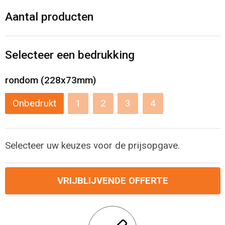
Levensmiddelen
Strandtassen
Aantal producten
Tablettassen
Selecteer een bedrukking
Toilettassen
rondom (228x73mm)
Trolleys
Onbedrukt
1
2
3
4
Waterbestendige tassen
Draagtassen
Selecteer uw keuzes voor de prijsopgave.
Fietstassen
VRIJBLIJVENDE OFFERTE
Collegetassen
Promotietassen