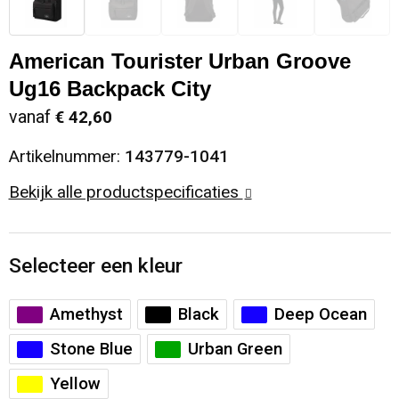
Sinterklaas
Opbergtassen
Schoenen
American Tourister Urban Groove
Sleutelhangers en Lanyards
Opvouwbare tassen
Blazers
Ug16 Backpack City
vanaf
€ 42,60
Snoepgoed
Papieren tassen
Gilets
Artikelnummer:
143779-1041
Spellen voor binnen en buiten
Reistassen
Bekijk alle productspecificaties
Sport
Rugzakken
Selecteer een kleur
Themapakketten
Schoenentassen
Veiligheid, Auto en Fiets
Schoudertassen
Amethyst
Black
Deep Ocean
Stone Blue
Urban Green
Vrije tijd en Strand
Sporttassen
Yellow