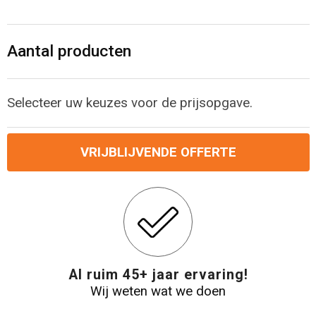
Levensmiddelen
Strandtassen
Tablettassen
Aantal producten
Toilettassen
Selecteer uw keuzes voor de prijsopgave.
Trolleys
VRIJBLIJVENDE OFFERTE
Waterbestendige tassen
Draagtassen
Fietstassen
Collegetassen
Al ruim 45+ jaar ervaring!
Wij weten wat we doen
Promotietassen