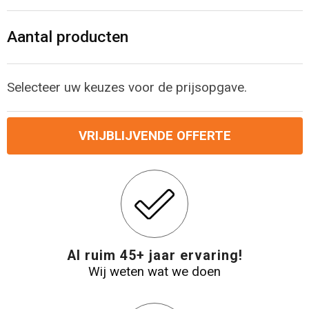
Levensmiddelen
Strandtassen
Aantal producten
Tablettassen
Toilettassen
Selecteer uw keuzes voor de prijsopgave.
Trolleys
VRIJBLIJVENDE OFFERTE
Waterbestendige tassen
Draagtassen
Fietstassen
Al ruim 45+ jaar ervaring!
Collegetassen
Wij weten wat we doen
Promotietassen