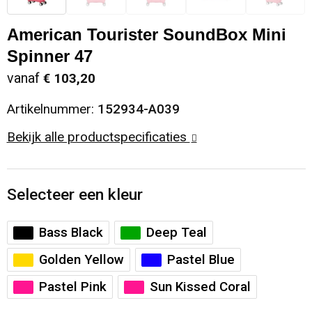
Sinterklaas
Opbergtassen
Schoenen
American Tourister SoundBox Mini
Spinner 47
Sleutelhangers en Lanyards
Opvouwbare tassen
Blazers
vanaf
€ 103,20
Snoepgoed
Papieren tassen
Gilets
Artikelnummer:
152934-A039
Spellen voor binnen en buiten
Reistassen
Bekijk alle productspecificaties
Sport
Rugzakken
Selecteer een kleur
Themapakketten
Schoenentassen
Bass Black
Deep Teal
Veiligheid, Auto en Fiets
Schoudertassen
Golden Yellow
Pastel Blue
Vrije tijd en Strand
Sporttassen
Pastel Pink
Sun Kissed Coral