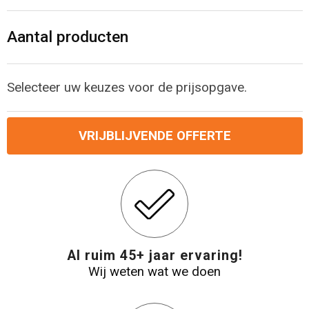
Levensmiddelen
Strandtassen
Aantal producten
Tablettassen
Toilettassen
Selecteer uw keuzes voor de prijsopgave.
Trolleys
VRIJBLIJVENDE OFFERTE
Waterbestendige tassen
Draagtassen
Fietstassen
Al ruim 45+ jaar ervaring!
Collegetassen
Wij weten wat we doen
Promotietassen