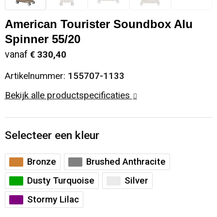
Sinterklaas
Opbergtassen
Schoenen
American Tourister Soundbox Alu
Spinner 55/20
Sleutelhangers en Lanyards
Opvouwbare tassen
Blazers
vanaf
€ 330,40
Snoepgoed
Papieren tassen
Gilets
Artikelnummer:
155707-1133
Spellen voor binnen en buiten
Reistassen
Bekijk alle productspecificaties
Sport
Rugzakken
Selecteer een kleur
Themapakketten
Schoenentassen
Bronze
Brushed Anthracite
Veiligheid, Auto en Fiets
Schoudertassen
Dusty Turquoise
Silver
Vrije tijd en Strand
Sporttassen
Stormy Lilac