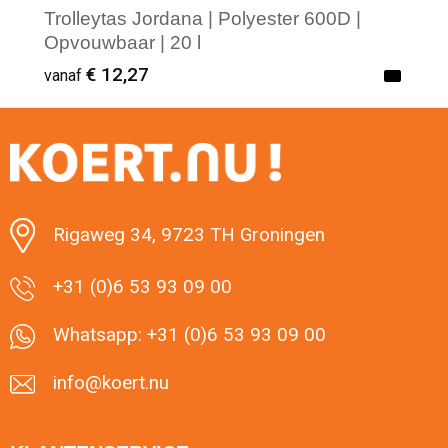
Trolleytas Jordana | Polyester 600D |
Opvouwbaar | 20 l
€ 12,27
vanaf
Minimale afname: 1
Rigaweg 34, 9723 TH Groningen
+31 (0)6 53 93 09 00
Whatsapp: +31 (0)6 53 93 09 00
info@koert.nu