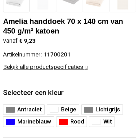
Sinterklaas
Opbergtassen
Schoenen
Amelia handdoek 70 x 140 cm van
Sleutelhangers en Lanyards
Opvouwbare tassen
Blazers
450 g/m² katoen
vanaf
€ 9,23
Snoepgoed
Papieren tassen
Gilets
Artikelnummer:
11700201
Spellen voor binnen en buiten
Reistassen
Bekijk alle productspecificaties
Sport
Rugzakken
Selecteer een kleur
Themapakketten
Schoenentassen
Veiligheid, Auto en Fiets
Schoudertassen
Antraciet
Beige
Lichtgrijs
Marineblauw
Rood
Wit
Vrije tijd en Strand
Sporttassen