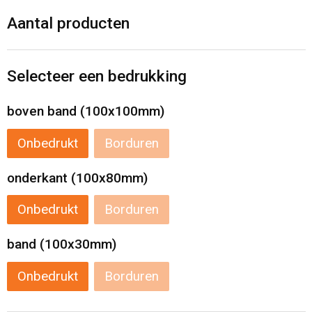
Levensmiddelen
Strandtassen
Aantal producten
Tablettassen
Selecteer een bedrukking
Toilettassen
boven band (100x100mm)
Trolleys
Onbedrukt
Borduren
Waterbestendige tassen
onderkant (100x80mm)
Draagtassen
Onbedrukt
Borduren
Fietstassen
band (100x30mm)
Collegetassen
Onbedrukt
Borduren
Promotietassen