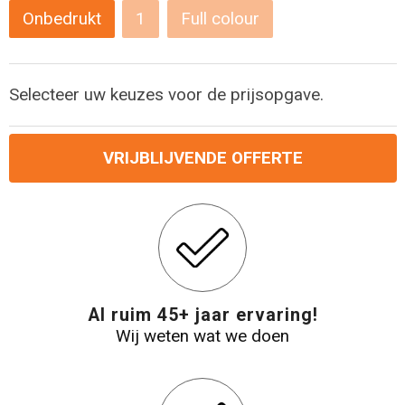
Levensmiddelen
Strandtassen
Onbedrukt
1
Full colour
Tablettassen
Selecteer uw keuzes voor de prijsopgave.
Toilettassen
Trolleys
VRIJBLIJVENDE OFFERTE
Waterbestendige tassen
Draagtassen
Fietstassen
Al ruim 45+ jaar ervaring!
Wij weten wat we doen
Collegetassen
Promotietassen