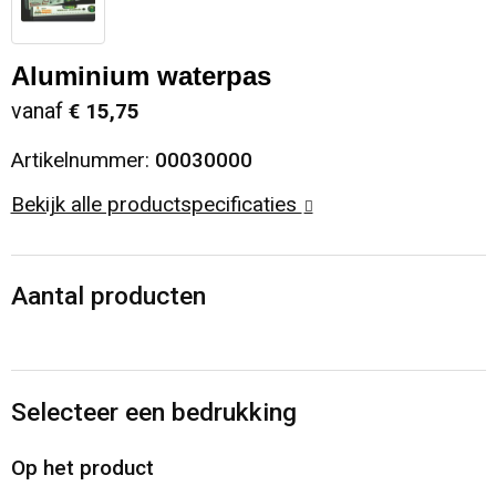
Sinterklaas
Opbergtassen
Schoenen
Aluminium waterpas
Sleutelhangers en Lanyards
Opvouwbare tassen
Blazers
vanaf
€ 15,75
Snoepgoed
Papieren tassen
Gilets
Artikelnummer:
00030000
Bekijk alle productspecificaties
Spellen voor binnen en buiten
Reistassen
Sport
Rugzakken
Aantal producten
Themapakketten
Schoenentassen
Veiligheid, Auto en Fiets
Schoudertassen
Selecteer een bedrukking
Vrije tijd en Strand
Sporttassen
Op het product