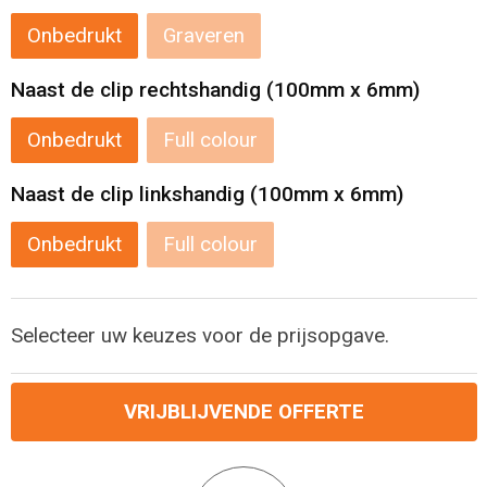
Onbedrukt
Graveren
Reistassensets
Naast de clip rechtshandig (100mm x 6mm)
Aktetassen
Onbedrukt
Full colour
Naast de clip linkshandig (100mm x 6mm)
Onbedrukt
Full colour
Selecteer uw keuzes voor de prijsopgave.
VRIJBLIJVENDE OFFERTE