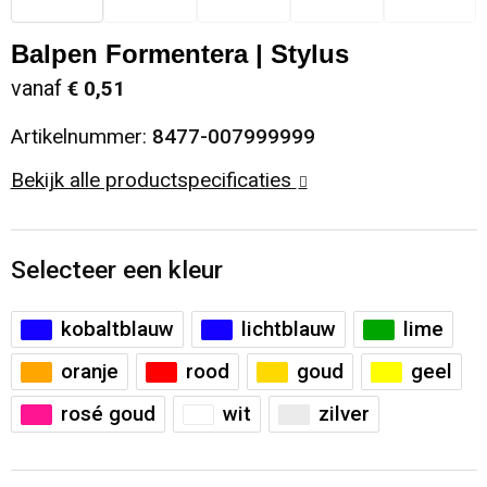
Sinterklaas
Opbergtassen
Schoenen
Balpen Formentera | Stylus
vanaf
€ 0,51
Sleutelhangers en Lanyards
Opvouwbare tassen
Blazers
Artikelnummer:
8477-007999999
Snoepgoed
Papieren tassen
Gilets
Bekijk alle productspecificaties
Spellen voor binnen en buiten
Reistassen
Sport
Rugzakken
Selecteer een kleur
Themapakketten
Schoenentassen
kobaltblauw
lichtblauw
lime
oranje
rood
goud
geel
Veiligheid, Auto en Fiets
Schoudertassen
rosé goud
wit
zilver
Vrije tijd en Strand
Sporttassen