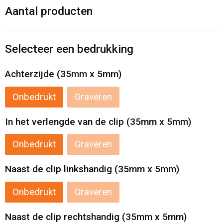
Levensmiddelen
Strandtassen
Aantal producten
Tablettassen
Selecteer een bedrukking
Toilettassen
Achterzijde (35mm x 5mm)
Trolleys
Onbedrukt
Graveren
Waterbestendige tassen
In het verlengde van de clip (35mm x 5mm)
Draagtassen
Onbedrukt
Graveren
Fietstassen
Naast de clip linkshandig (35mm x 5mm)
Collegetassen
Onbedrukt
Graveren
Promotietassen
Naast de clip rechtshandig (35mm x 5mm)