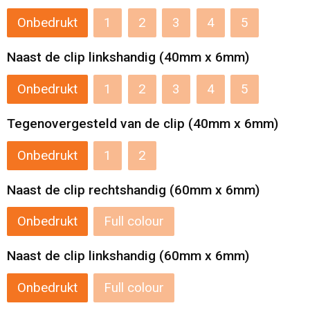
Onbedrukt
1
2
3
4
5
Reistassensets
Naast de clip linkshandig (40mm x 6mm)
Aktetassen
Onbedrukt
1
2
3
4
5
Tegenovergesteld van de clip (40mm x 6mm)
Onbedrukt
1
2
Naast de clip rechtshandig (60mm x 6mm)
Onbedrukt
Full colour
Naast de clip linkshandig (60mm x 6mm)
Onbedrukt
Full colour