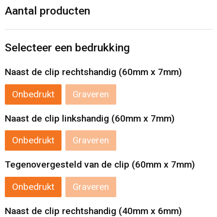
Levensmiddelen
Strandtassen
Aantal producten
Tablettassen
Selecteer een bedrukking
Toilettassen
Naast de clip rechtshandig (60mm x 7mm)
Trolleys
Onbedrukt
Graveren
Waterbestendige tassen
Naast de clip linkshandig (60mm x 7mm)
Draagtassen
Onbedrukt
Graveren
Fietstassen
Tegenovergesteld van de clip (60mm x 7mm)
Collegetassen
Onbedrukt
Graveren
Promotietassen
Naast de clip rechtshandig (40mm x 6mm)