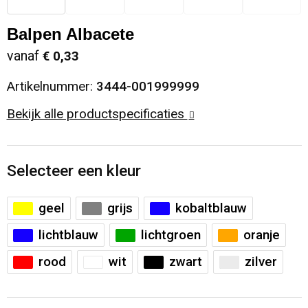
Sinterklaas
Opbergtassen
Schoenen
Balpen Albacete
vanaf
€ 0,33
Sleutelhangers en Lanyards
Opvouwbare tassen
Blazers
Artikelnummer:
3444-001999999
Snoepgoed
Papieren tassen
Gilets
Bekijk alle productspecificaties
Spellen voor binnen en buiten
Reistassen
Sport
Rugzakken
Selecteer een kleur
Themapakketten
Schoenentassen
geel
grijs
kobaltblauw
lichtblauw
lichtgroen
oranje
Veiligheid, Auto en Fiets
Schoudertassen
rood
wit
zwart
zilver
Vrije tijd en Strand
Sporttassen