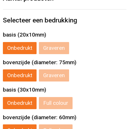
Levensmiddelen
Strandtassen
Tablettassen
Selecteer een bedrukking
Toilettassen
basis (20x10mm)
Onbedrukt
Graveren
Trolleys
bovenzijde (diameter: 75mm)
Waterbestendige tassen
Onbedrukt
Graveren
Draagtassen
basis (30x10mm)
Fietstassen
Onbedrukt
Full colour
Collegetassen
bovenzijde (diameter: 60mm)
Promotietassen