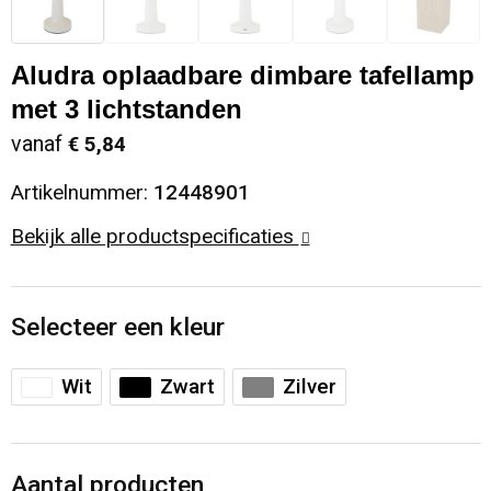
Sinterklaas
Opbergtassen
Schoenen
Aludra oplaadbare dimbare tafellamp
Sleutelhangers en Lanyards
Opvouwbare tassen
Blazers
met 3 lichtstanden
vanaf
€ 5,84
Snoepgoed
Papieren tassen
Gilets
Artikelnummer:
12448901
Spellen voor binnen en buiten
Reistassen
Bekijk alle productspecificaties
Sport
Rugzakken
Selecteer een kleur
Themapakketten
Schoenentassen
Veiligheid, Auto en Fiets
Schoudertassen
Wit
Zwart
Zilver
Vrije tijd en Strand
Sporttassen
Aantal producten