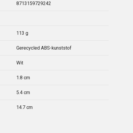
8713159729242
113 g
Gerecycled ABS-kunststof
Wit
1.8 cm
5.4 cm
14.7 cm