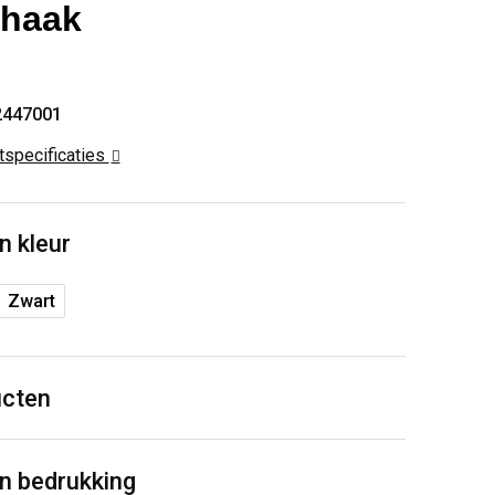
nhaak
2447001
ctspecificaties
n kleur
Zwart
ucten
n bedrukking