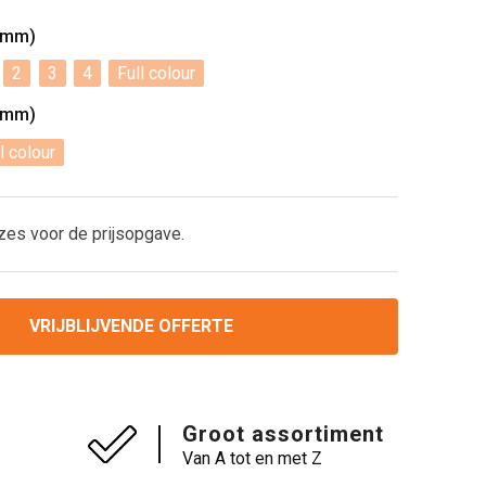
0mm)
2
3
4
Full colour
0mm)
l colour
zes voor de prijsopgave.
VRIJBLIJVENDE OFFERTE
Groot assortiment
Van A tot en met Z